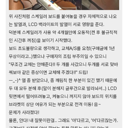
위 사진처럼 스케일러 보드를 붙여놓을 경우 자체적으로 나오
는 발열과, LCD 백라이트의 발열이 서로 영향을 준다.
덕분에 스케일러가 사용 약 4개월만에 오동작(켠 후 불규칙적
인 시간후 꺼짐)을 보이기 시작했다.
보드 초도불량으로 생각하고, 교체A/S를 요청(구매글에 1년
무상이라고..)했으나 구매자의 조립 부주의일 수 있으니
"무조건 교체는 안해준다!! 두 개를 사갔으니 두개를 서로 맞바
꿔보아 같은 증상이면 교체해 주겠다!!" 드립!
ㅡ_-)^ 열 좀 받았으나, 좀 깨림칙 한 부분이 있긴 했기 때문에
두 대 모두 분해 후(말이 분해지 글루건으로 발라놔서..) LCD
뒷면에서 떨어뜨려놓고, 켜놓으니 꺼지지 않아 보드의 위치를
브라켓의 상단 여유가 되는 부분으로 전격 이동! 음~
문제가 사라졌다!
물론, 안다! 내 잘못이란걸.. 그래도 '아'다르고, '어'다르잖는가.