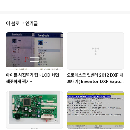
가끔 동영상~ 후후~
이 블로그 인기글
아이폰 사진찍기 팁 ~LCD 화면
오토데스크 인벤터 2012 DXF 내
깨끗하게 찍기~
보내기( Inventor DXF Export
)