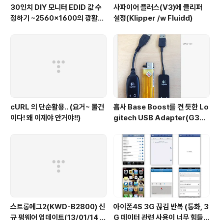
30인치 DIY 모니터 EDID 값 수
사파이어 플러스(V3)에 클리퍼
정하기 ~2560x1600의 광활한
설정(Klipper /w Fluidd)
해상도로 궈궈~
cURL 의 단순활용.. (요거~ 물건
흡사 Base Boost를 켠 듯한 Lo
이다! 왜 이제야 안거야!!)
gitech USB Adapter(G330
벌크 부속)
스트롱에그2(KWD-B2800) 신
아이폰4S 3G 끊김 반복 (통화, 3
규 펌웨어 업데이트(13/01/14 일
G 데이터 관련 사용이 너무 힘들