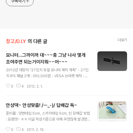
구독하기
더보기
창고/D.I.Y
의 다른 글
모니터...그까이꺼 대~~~충 그냥 나사 몇개
조여주면 되는거이지뭐~~어~~~
글 내용
2012년 대망의 "27인치 듀얼 모니터 제작 계획" - 27인
치 IPS 패널 2개 : 350,000원 - VESA 브라켓 제작 : 약
100,000원 - 멀티암 1개 : 75,000원 - 24V/5A SMPS
0
4
2012. 2. 1.
2개 : 60,000원 - Dual-link DVI(필터) 2개 : 25,000원
#총 610,000원 여기에 VESA 홀을 낸 브라켓을 제작해
서 조립하면, 요런 느낌이 된다. 현재까지는 아직 하나씩 부
안성댁~ 안성맞춤! /ㅡ_-)/ 답배갑 독~
품 구입만 하는 단계...한달이면 될려나... # 추가 이거 완전
글 내용
멋지다. 이것도 감안해서 브라켓 제작해야겠다. 참고 htt
준비물 : 양면테입 5cm, 스카치테입 5cm, 빈 담배갑 방법
p://www.parkoz.com/zboard/view.php?id=my_p
: 요령껏~ ㅎㅎ 이글 작성기준으로 어제 우연찮게 발견한
review&no=43035
사진한장~ 따라해봤다. 이거 제대로 사이즈다...ㅎㅎㅎ 단,
0
4
2011. 2. 15.
세로는 불가! 세우면 뒤로 넘어간다.ㅋ 가로로 평소엔 시계!