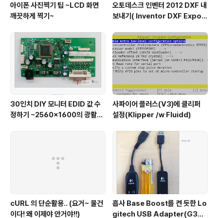
아이폰 사진찍기 팁 ~LCD 화면
오토데스크 인벤터 2012 DXF 내
깨끗하게 찍기~
보내기( Inventor DXF Export
)
30인치 DIY 모니터 EDID 값 수
사파이어 플러스(V3)에 클리퍼
정하기 ~2560x1600의 광활한
설정(Klipper /w Fluidd)
해상도로 궈궈~
cURL 의 단순활용.. (요거~ 물건
흡사 Base Boost를 켠 듯한 Lo
이다! 왜 이제야 안거야!!)
gitech USB Adapter(G330