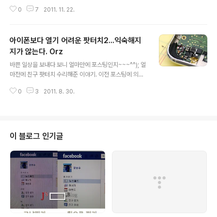
0(WXGA) Intel 3945ABG(802.11 a/b/g), 6-Cell, 5
0
7
2011. 11. 22.
6K 모뎀, USB 2.0 x 3, 1394a x 1 정도 되겠다. 결론적
으로 보급형 제품. 메모리, 하드디스크, ODD, 키보드, 무선
랜 정도까지는 교체가 간단한 편이나, 완전분해는 까다로
아이폰보다 열기 어려운 팟터치2...익숙해지
운 편. 분해 참조는 http://goo.gl/o2M8r HP 공식 드라
이버 링크는 http://goo.gl/UM5Lj 좌측 힌지 완파, 우측
지가 않는다. Orz
글 내용
힌지 균열발생, 상판 덮개부 일부 파손, 하판 일부 파손, 키
바쁜 일상을 보내다 보니 얼마만에 포스팅인지~~~^^); 얼
보드 방향키(↓) 분실 및 오염, 기판, 쿨러 및 하판 먼지/오
마전에 친구 팟터치 수리해준 이야기. 이전 포스팅에 의해
염 등. 힌지 구입(국외)은 ..
LCD 교체나 이런건 이미 다뤘고, 찾으면 요즘은 널렸으
0
3
2011. 8. 30.
니....패스하고. 열면서 잘 안열려서 실수가 있었던 건지 아
니면, 어떤 이유로 떨어진건지...여튼 팟터치 2세대의 LCD
를 갈고, 배터리를 갈아주고 테스트하는데, 배터리 수치가
순차적으로 떨어지지고 않고, 갑자기 확~ 확~ 떨어진다.
심지어는 다시 위로 올라가기도...스스로 자가충전 기능이
이 블로그 인기글
생겨버린....ㅡ_-);;; 그래서, 자세히 봤더니............. 세라믹
커패시터가 떨어져있다. 윗쪽 파워인덕터로 추정되는 녀석
도 조금 깨져있고...위치상 내가 드라이버로 후빌만한 자리
는 아닌데... 케이스 가장자리가 약간 눌려서 이빨나간..