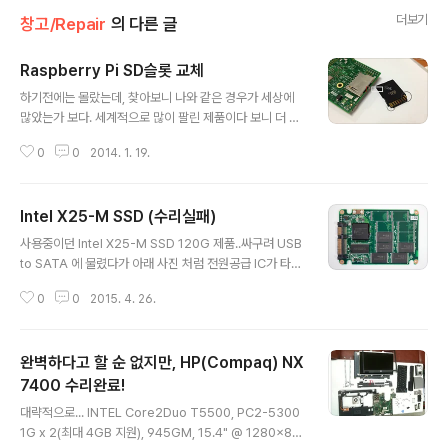
더보기
창고/Repair
의 다른 글
Raspberry Pi SD슬롯 교체
글 내용
하기전에는 몰랐는데, 찾아보니 나와 같은 경우가 세상에
많았는가 보다. 세계적으로 많이 팔린 제품이다 보니 더 그
런듯~~구글에서 Raspberry Pi SD slot 으로 검색하니
0
0
2014. 1. 19.
순 파손된 사진들만 주르륵...단가때문이였을까.. 플라스틱
이 약해도 너무 약하다. ㅡ_-)' 의외로 아주 약간만 벌어져
도 SD를 인식못하는.. 수리 전 상태의 사진이 없어서.. 교체
Intel X25-M SSD (수리실패)
에 사용한 SD슬롯 부품은 아래의 링크에서 구입가능. (가
글 내용
장 일반적인 SD 슬롯과는 다르게 길이가 반토막짜리 제품
사용중이던 Intel X25-M SSD 120G 제품..싸구려 USB
을 써야함)http://www.icbanq.com/shop/product_
to SATA 에 물렸다가 아래 사진 처럼 전원공급 IC가 타버
detail.asp?prod_code=P000474592[▼] 슬롯과
렸...Orz 수리를 위해 부품을 찾아 땜납을 했으나 주변 다
함께 SD 메모리 카드도 부서진.. [▼] 간만에 포토샵.. 요렇
0
0
2015. 4. 26.
른 부품에도 영향을 미쳤는지 인식이 안된다.참고한 외국
게만 하면 된다. 오른쪽(새슬롯..
포럼 게시글 : http://forum.hddguru.com/viewtopic.
php?t=18945 잘 썼다. 수고한 SSD의 명복을..ㅡ_-);;
완벽하다고 할 순 없지만, HP(Compaq) NX
정상제품 윗면 정상제품 아랫면 고장제품 윗면 고장제품
윗면(확대) 고장제품 아랫면 고장제품 아랫면(확대)
7400 수리완료!
글 내용
대략적으로... INTEL Core2Duo T5500, PC2-5300
1G x 2(최대 4GB 지원), 945GM, 15.4" @ 1280x80